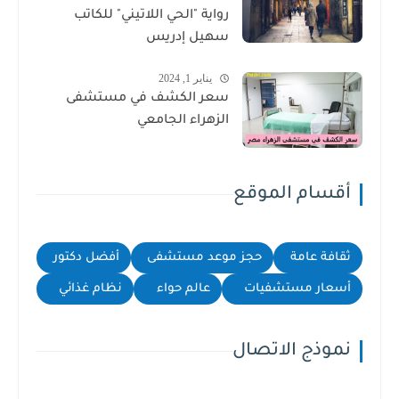
رواية "الحي اللاتيني" للكاتب
سهيل إدريس
يناير 1, 2024
سعر الكشف في مستشفى
الزهراء الجامعي
أقسام الموقع
ثقافة عامة
حجز موعد مستشفى
أفضل دكتور
أسعار مستشفيات
عالم حواء
نظام غذائي
نموذج الاتصال