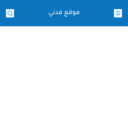
موقع فدني