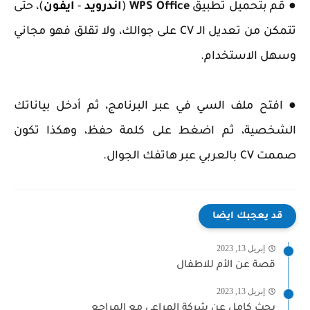
● قم بتحميل تطبيق
WPS Office
(
اندرويد
-
ايفون
)، حتى
تتمكن من تعديل الـ CV على جوالك، ولا تقلق فهو مجاني
وسهل الاستخدام.
● افتح ملف السي في عبر البرنامج، ثم أدخل بياناتك
الشخصية، ثم اضغط على كلمة حفظ، وهكذا تكون
صممت CV بالعربي عبر هاتفك الجوال.
قد يعجبك ايضا
إبريل 13, 2023
قصة عن الأم للاطفال
إبريل 13, 2023
بحث كامل عن شركة المراعي مع المراجع