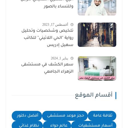
وللنساء بالصور
أغسطس 17, 2023
تلخيص وشخصيات وتحليل
رواية "الحي اللاتيني" للكاتب
سهيل إدريس
يناير 1, 2024
سعر الكشف في مستشفى
الزهراء الجامعي
أقسام الموقع
ثقافة عامة
حجز موعد مستشفى
أفضل دكتور
أسعار مستشفيات
عالم حواء
نظام غذائي