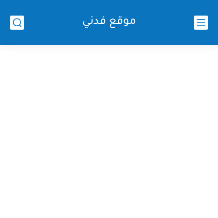
موقع فدني