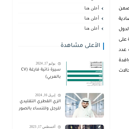
أعلن هنا
يضمن
أعلن هنا
ادية
أعلن هنا
لدول
 على
الأعلى مشاهدة
 عدد
افدة
يوليو 17, 2024
سيرة ذاتية فارغة (CV
الات
بالعربي)
إبريل 16, 2024
الزي القطري التقليدي
للرجل وللنساء بالصور
أغسطس 17, 2023