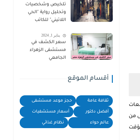
تلخيص وشخصيات
وتحليل رواية "الحي
اللاتيني" للكاتب
سهيل إدريس
يناير 1, 2024
سعر الكشف في
مستشفى الزهراء
الجامعي
أقسام الموقع
ثقافة عامة
حجز موعد مستشفى
معات
أفضل دكتور
أسعار مستشفيات
ل من
عالم حواء
نظام غذائي
مؤقت