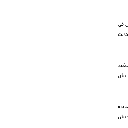
ل في
كانت
 ضغط
 جيش
ادرة
 جيش