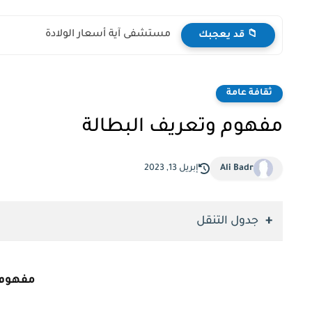
مستشفى آية أسعار الولادة
📁 قد يعجبك
ثقافة عامة
مفهوم وتعريف البطالة
Ali Badr
إبريل 13, 2023
جدول التنقل
مفهوم 