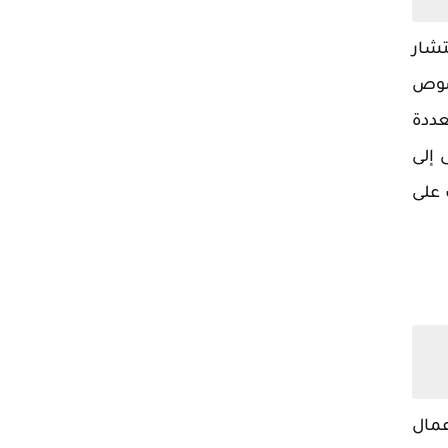
تشار
خصوص
عددة
 إلى
 على
عمال