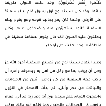
ظَلَمُوا إِنَّهُمْ مُغْرَقُونَ}، وقد علمه المولى طريقة
بنائها.
وقد كان سيدنا نوح أول رسول قام ببناء سفينة
على الأرض، وكلما كان يمر بجانبه قومه وهو يقوم ببناء
السفينة كانوا يستهزئون منه ويضحكون عليه، وكان
يطلقون عليه الجنون لأنه كان يقوم بصناعة سفينة في
منطقة لا يوجد بها شاطئ أو ماء.
وعند انتهاء سيدنا نوح من تصنيع السفينة أمره الله عز
وجل أن يركب بها هو وكل من آمن به وبدعوته، وأمره أن
يركب معه السفينة من كل زوجين اثنين من الحيوانات
والنباتات من ذكر وأنثى.
ثم بدأت الأمطار في النزول
وانفجرت المياه، علم سيدنا نوح أنه وعد ربه قد أتى، فقام
بركوب كل الحيوانات والطيور، كما كلفه الله بذلك وركب