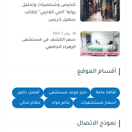
تلخيص وشخصيات وتحليل
رواية "الحي اللاتيني" للكاتب
سهيل إدريس
يناير 1, 2024
سعر الكشف في مستشفى
الزهراء الجامعي
أقسام الموقع
ثقافة عامة
حجز موعد مستشفى
أفضل دكتور
أسعار مستشفيات
عالم حواء
نظام غذائي
نموذج الاتصال