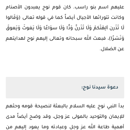
عليهم اسم بنو راسب.
كان
قوم نوح يعبدون الأصنام
وكانت تتوراثها الأجيال أيضاً كما في قوله تعالى (وَقَالوا
لَا تَذَرن آلِهَتَكمْ وَلَا تَذَرنَّ وَدًّا وَلَا سوَاعًا وَلَا يَغوثَ وَيَعوقَ
وَنَسْرًا)، فبعث الله سبحانه وتعالى إليهم نوح لهدايتهم
عن الضلال.
دعوة سيدنا نوح:
بدأ النبي نوح عليه السلام بالبعثة لنصيحة قومه وحثهم
للإيمان والتوحيد بالمولى عز وجل، وقد وضح أيضاً مدى
أهمية طاعة الله عز وجل وعبادته وما يعود إليهم من