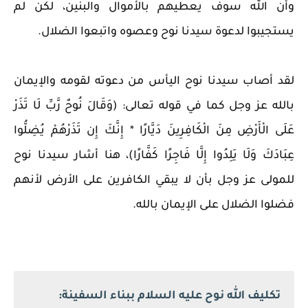
وأن الله سوف يعطيهم بالأموال والبنين، لكن لم
يستجيبوا لدعوة سيدنا نوح وعصوه واتبعوا الضلال.
لقد أصاب سيدنا نوح اليأس من دعوته لقومه والإيمان
بالله عز وجل كما في قوله تعالى: (وَقَالَ نُوحٌ رَّبِّ لَا تَذَرْ
عَلَى الْأَرْضِ مِنَ الْكَافِرِينَ دَيَّارًا * إِنَّكَ إِن تَذَرْهُمْ يُضِلُّوا
عِبَادَكَ وَلَا يَلِدُوا إِلَّا فَاجِرًا كَفَّارًا)، هنا أشار سيدنا نوح
للمولى عز وجل بأن لا يبقي الكافرين على الأرض لأنهم
فضلوا الضلال على الإيمان بالله.
تكليف الله نوح عليه السلام ببناء السفينة: