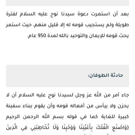
بعد أن استمرت دعوة سيدنا نوح عليه السلام لفترة
طويلة ولم يستجيب قومه له إلا قليل منهم، حيث استمر
يحث قومه للإيمان والتوحيد بالله لمدة 950 عام.
حادثة الطوفان:
جاء أمر من الله عز وجل لسيدنا نوح عليه السلام أن لا
يحزن ولا ييأس من أفعاله قومه وأن يقوم ببناء سفينة
كبيرة للغاية كما في قوله بسم الله الرحمن الرحيم
{وَاصْنَعِ الْفُلْكَ بِأَعْيُنِنَا وَوَحْيِنَا وَلَا تُخَاطِبْنِي فِي الَّذِينَ