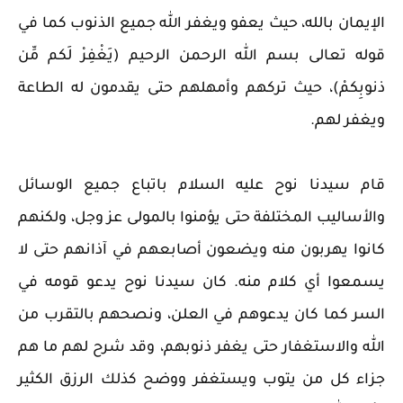
الإيمان بالله، حيث يعفو ويغفر الله جميع الذنوب كما في
قوله تعالى بسم الله الرحمن الرحيم (يَغْفِرْ لَكم مِّن
ذنوبِكمْ)، حيث تركهم وأمهلهم حتى يقدمون له الطاعة
ويغفر لهم.
قام سيدنا نوح عليه السلام باتباع جميع الوسائل
والأساليب المختلفة حتى يؤمنوا بالمولى عز وجل، ولكنهم
كانوا يهربون منه ويضعون أصابعهم في آذانهم حتى لا
يسمعوا أي كلام منه.
كان سيدنا نوح يدعو قومه في
السر كما كان يدعوهم في العلن، ونصحهم بالتقرب من
الله والاستغفار حتى يغفر ذنوبهم، وقد شرح لهم ما هم
جزاء كل من يتوب ويستغفر ووضح كذلك الرزق الكثير