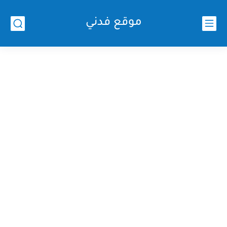
موقع فدني