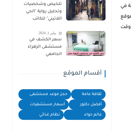
تلخيص وشخصيات
ة في
وتحليل رواية "الحي
موقع
اللاتيني" للكاتب
سهيل إدريس
 وقت
يناير 1, 2024
سعر الكشف في
مستشفى الزهراء
الجامعي
أقسام الموقع
ثقافة عامة
حجز موعد مستشفى
أفضل دكتور
أسعار مستشفيات
عالم حواء
نظام غذائي