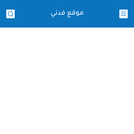
موقع فدني