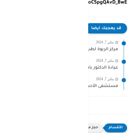
gad=1&gclid=CjwKCAjwkLCkBhA9EiwAka9QRnhJQeyZC5u