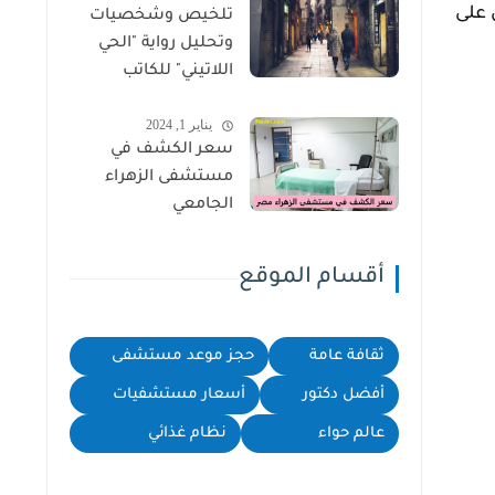
 على
تلخيص وشخصيات
وتحليل رواية "الحي
اللاتيني" للكاتب
سهيل إدريس
يناير 1, 2024
سعر الكشف في
مستشفى الزهراء
الجامعي
أقسام الموقع
ثقافة عامة
حجز موعد مستشفى
أفضل دكتور
أسعار مستشفيات
عالم حواء
نظام غذائي