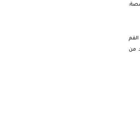
صصة:
الفم
د من