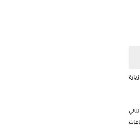
يارة
تالي
اعات