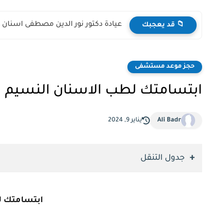
عيادة دكتور نور الدين مصطفى اسنان
📁 قد يعجبك
حجز موعد مستشفى
ابتسامتك لطب الاسنان النسيم
Ali Badr
يناير 9, 2024
جدول التنقل
ابتسامتك ل