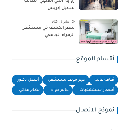
رواية "الحي اللاتيني" للكاتب
سهيل إدريس
يناير 1, 2024
سعر الكشف في مستشفى
الزهراء الجامعي
أقسام الموقع
ثقافة عامة
حجز موعد مستشفى
أفضل دكتور
أسعار مستشفيات
عالم حواء
نظام غذائي
نموذج الاتصال