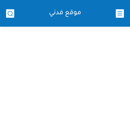
موقع فدني