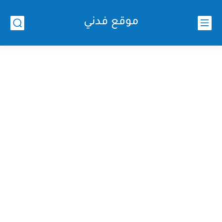
موقع فدني