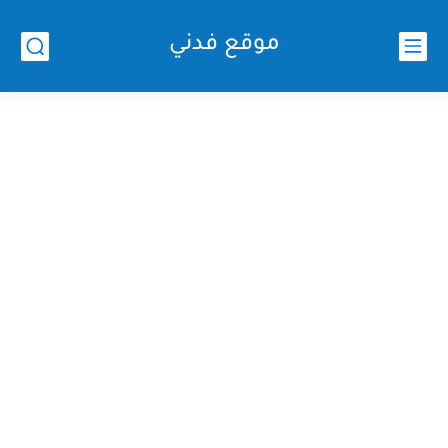
موقع فدني