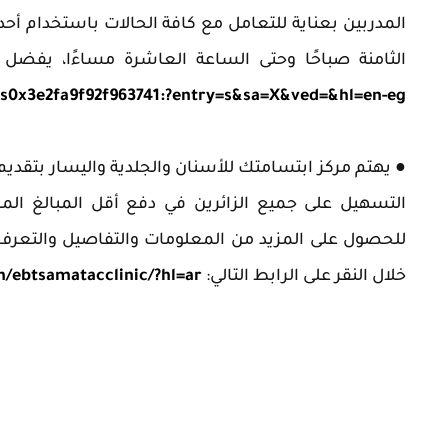
المدربين بعناية للتعامل مع كافة الحالات باستخدام أحد
الثامنة صباحًا وحتى الساعة العاشرة مساءًا، يفضل 
s0x3e2fa9f92f963741:?entry=s&sa=X&ved=&hl=en-eg
● يهتم مركز ابتسامتك للأسنان والجلدية واليسار بتقديم
التسهيل على جميع الزائرين في دفع أقل المبالغ الم
للحصول على المزيد من المعلومات والتفاصيل والتعرف ع
خلال النقر على الرابط التالي:
/ebtsamatacclinic/?hl=ar