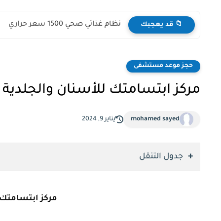
نظام غذائي صحي 1500 سعر حراري
📁 قد يعجبك
حجز موعد مستشفى
مركز ابتسامتك للأسنان والجلدية و
mohamed sayed
يناير 9, 2024
جدول التنقل
مركز ابتسامتك ل