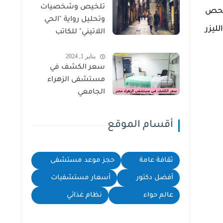
تلخيص وشخصيات
 فحص
وتحليل رواية "الحي
ليزر
اللاتيني" للكاتب
سهيل إدريس
يناير 1, 2024
سعر الكشف في
مستشفى الزهراء
الجامعي
أقسام الموقع
ثقافة عامة
حجز موعد مستشفى
أفضل دكتور
أسعار مستشفيات
عالم حواء
نظام غذائي