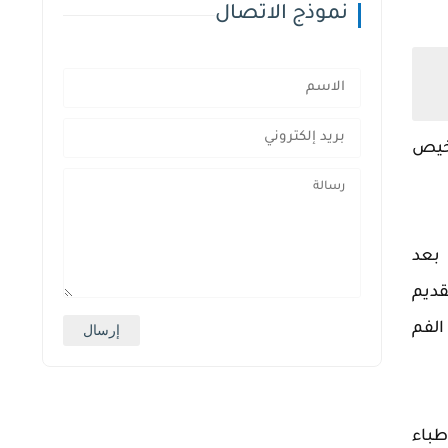
نموذج الاتصال
شخيص
 بعد
قديم
الفم
طباء