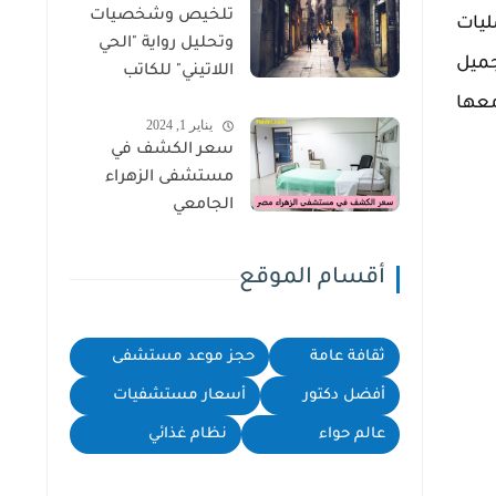
تلخيص وشخصيات
ليات
وتحليل رواية "الحي
جميل
اللاتيني" للكاتب
سهيل إدريس
معها
يناير 1, 2024
سعر الكشف في
مستشفى الزهراء
الجامعي
أقسام الموقع
ثقافة عامة
حجز موعد مستشفى
أفضل دكتور
أسعار مستشفيات
عالم حواء
نظام غذائي