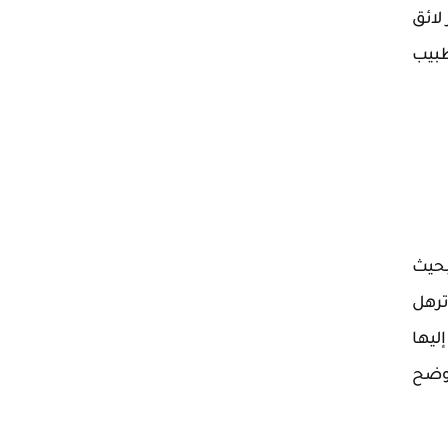
لائق
طبيب
بحيث
ترهل
ليها
 وضح