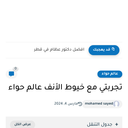
افضل دكتور عظام في قطر
📁 قد يعجبك
0
عالم حواء
تجربتي مع خيوط الأنف عالم حواء
mohamed sayed
مارس 4, 2024
جدول التنقل