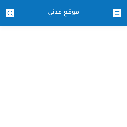
موقع فدني