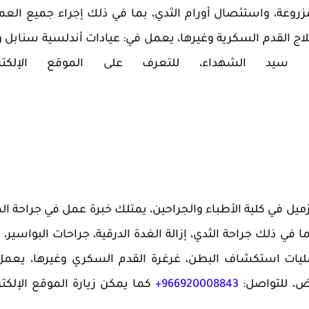
مزروعة، واستئصال أورام الثدي، بما في ذلك إجراء جميع العم
علاج القدم السكرية وغيرها، يعمل في: عيادات أندلسية سنابل و
ع سيد الشهداء، للتعرف على الموقع الإلكترو
زميل في كلية الأطباء والجراحين، يمتلك خبرة عمل في جراحة الم
 في ذلك جراحة الثدي، إزالة الغدة الدرقية، جراحات البواسير، إ
 عمليات استكشاف البطن، غرغرة القدم السكري وغيرها، يعم
ض، للتواصل:
966920008843+
كما يمكن زيارة الموقع الإلكتر