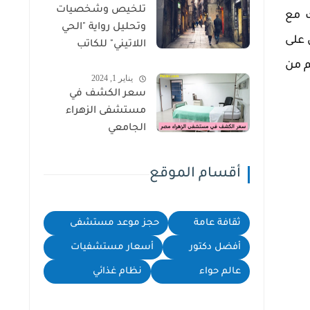
تلخيص وشخصيات
ك مع
وتحليل رواية "الحي
 على
اللاتيني" للكاتب
سهيل إدريس
م من
يناير 1, 2024
سعر الكشف في
مستشفى الزهراء
الجامعي
أقسام الموقع
ثقافة عامة
حجز موعد مستشفى
أفضل دكتور
أسعار مستشفيات
عالم حواء
نظام غذائي