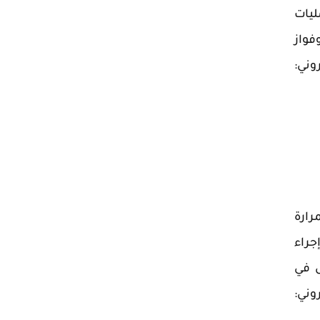
ليات
فواز
ني:
رارة
جراء
ل في
وني: