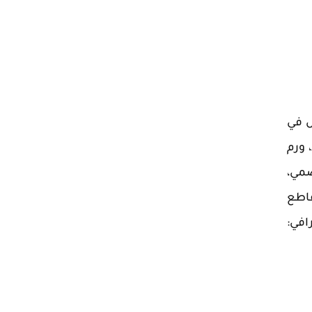
ص في
 ورم
ضمي،
مجمع تداوي الطبي ومركز جراحة اليوم الواحد الموجودة طريق الامام مخرج 9 تقاطع
في: