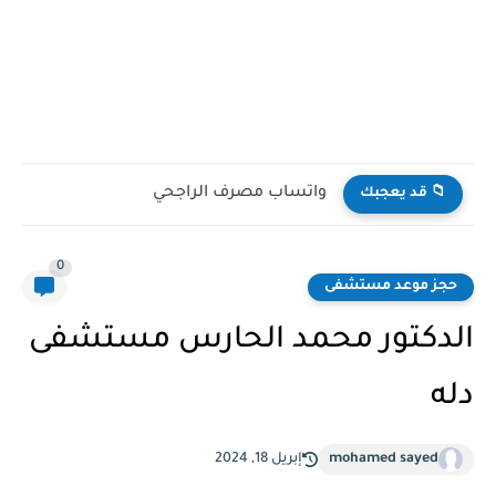
نموذج تفويض بنك الراجحي
📁 قد يعجبك
0
حجز موعد مستشفى
الدكتور محمد الحارس مستشفى
دله
mohamed sayed
إبريل 18, 2024