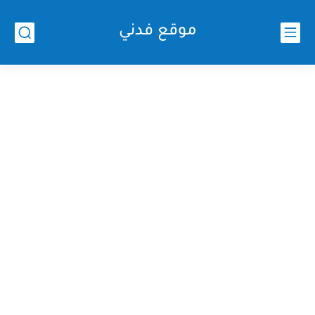
موقع فدني