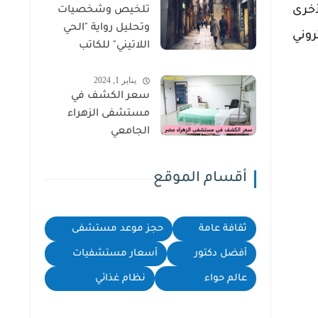
أخرى
تلخيص وشخصيات
وتحليل رواية "الحي
روني
اللاتيني" للكاتب
سهيل إدريس
يناير 1, 2024
سعر الكشف في
مستشفى الزهراء
الجامعي
أقسام الموقع
ثقافة عامة
حجز موعد مستشفى
أفضل دكتور
أسعار مستشفيات
عالم حواء
نظام غذائي