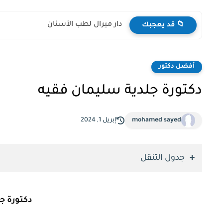
دار ميرال لطب الأسنان
📁 قد يعجبك
أفضل دكتور
دكتورة جلدية سليمان فقيه
mohamed sayed
إبريل 1, 2024
جدول التنقل
دكتورة ج