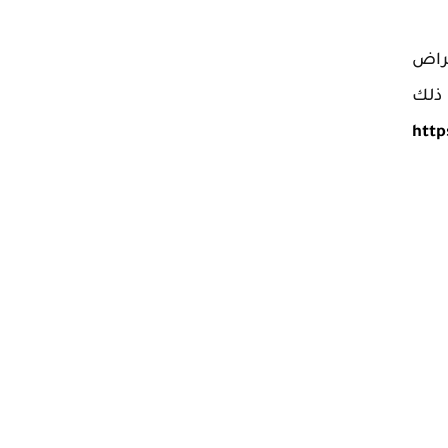
مراض
 ذلك
http