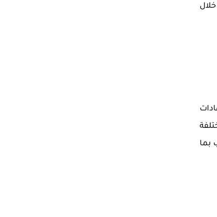
خلال
ادات
تلفة
 بما