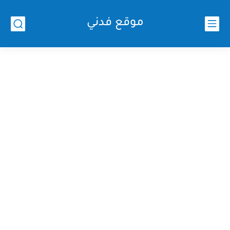
موقع فدني