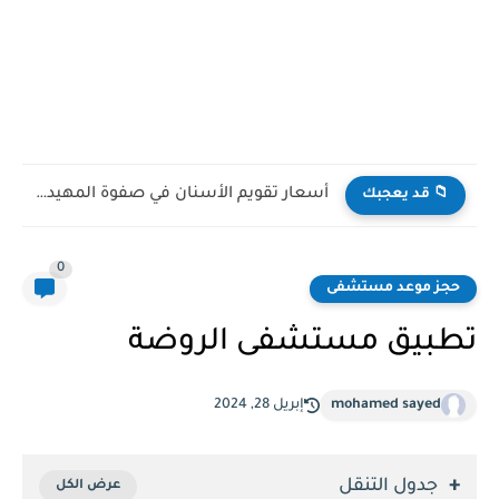
سعر عملية التكميم في مستشفى دله
📁 قد يعجبك
0
حجز موعد مستشفى
تطبيق مستشفى الروضة
mohamed sayed
إبريل 28, 2024
جدول التنقل