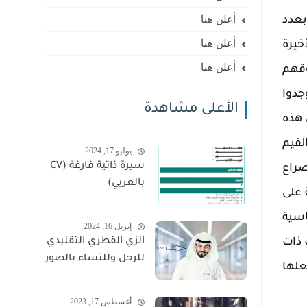
أعلن هنا
بعدد
أعلن هنا
خيرة
أعلن هنا
وقهم
جدوا
الأعلى مشاهدة
 هذه
لقيم
يوليو 17, 2024
سيرة ذاتية فارغة (CV
صراع
بالعربي)
 على
اسية
إبريل 16, 2024
 ذات
الزي القطري التقليدي
للرجل وللنساء بالصور
علها
أغسطس 17, 2023