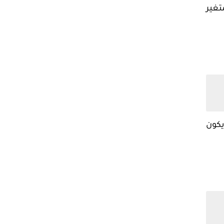
متغير
يكون