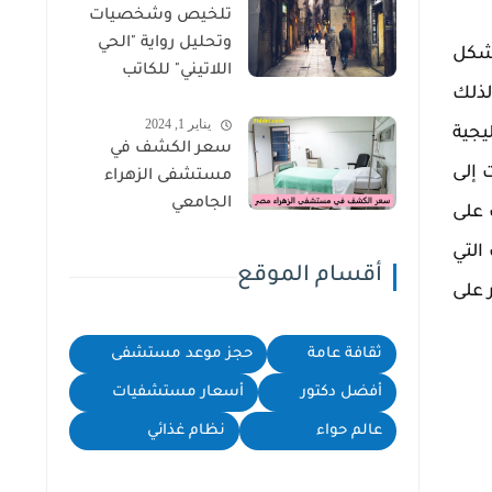
تلخيص وشخصيات
وتحليل رواية "الحي
 شكل
اللاتيني" للكاتب
لذلك
سهيل إدريس
يناير 1, 2024
يجية
سعر الكشف في
 إلى
مستشفى الزهراء
الجامعي
 على
التي
أقسام الموقع
 على
ثقافة عامة
حجز موعد مستشفى
أفضل دكتور
أسعار مستشفيات
عالم حواء
نظام غذائي