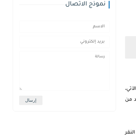
نموذج الاتصال
آتي،
د من
لنقر