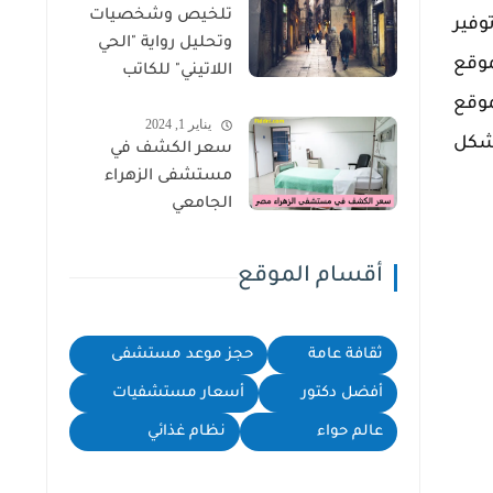
تلخيص وشخصيات
وفير
وتحليل رواية "الحي
موقع
اللاتيني" للكاتب
سهيل إدريس
موقع
يناير 1, 2024
بشكل
سعر الكشف في
مستشفى الزهراء
الجامعي
أقسام الموقع
ثقافة عامة
حجز موعد مستشفى
أفضل دكتور
أسعار مستشفيات
عالم حواء
نظام غذائي