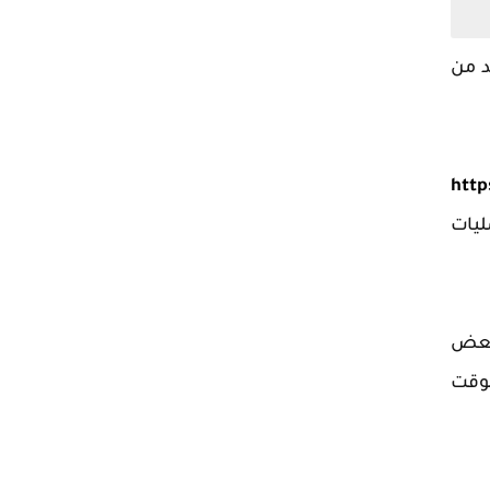
د من
http
ليات
 بعض
لوقت