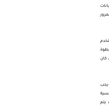
انات
مرور
تخدم
خطوة
كان
 يجب
نسية
 يتم