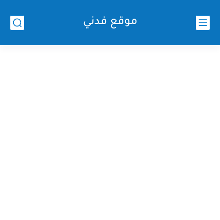
موقع فدني